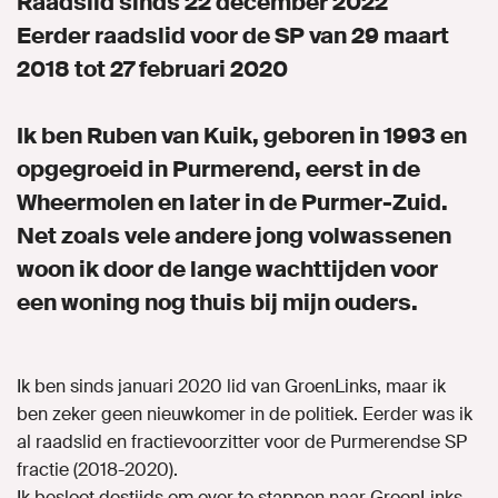
Raadslid sinds 22 december 2022
Eerder raadslid voor de SP van 29 maart
Naar GroenLinks.nl
2018 tot 27 februari 2020
Ik ben Ruben van Kuik, geboren in 1993 en
MIJN GROENLINKS
opgegroeid in Purmerend, eerst in de
Wheermolen en later in de Purmer-Zuid.
Net zoals vele andere jong volwassenen
woon ik door de lange wachttijden voor
een woning nog thuis bij mijn ouders.
Ik ben sinds januari 2020 lid van GroenLinks, maar ik
ben zeker geen nieuwkomer in de politiek. Eerder was ik
al raadslid en fractievoorzitter voor de Purmerendse SP
fractie (2018-2020).
Ik besloot destijds om over te stappen naar GroenLinks,