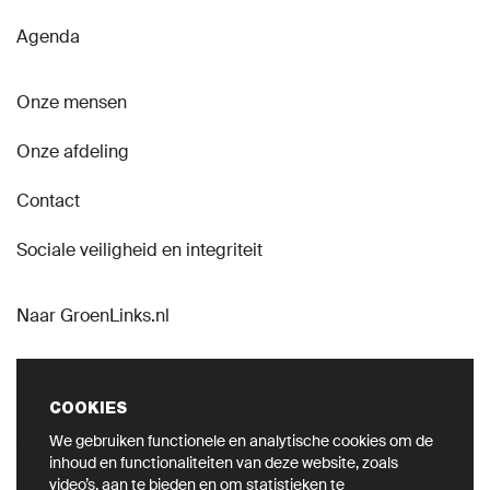
Agenda
Onze mensen
Onze afdeling
Contact
Sociale veiligheid en integriteit
Naar GroenLinks.nl
COOKIES
We gebruiken functionele en analytische cookies om de
VOLG ONS OP SOCIAL
inhoud en functionaliteiten van deze website, zoals
video’s, aan te bieden en om statistieken te