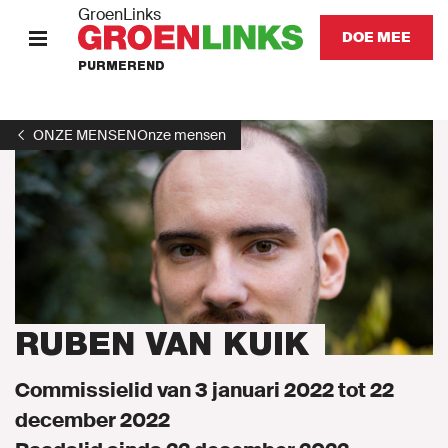
GroenLinks
DOE MEE
PURMEREND
HOME
ONZE MENSEN
Onze mensen
STANDPUNTEN
KOM IN ACTIE
Onze mensen
Onze afdeling
RUBEN VAN KUIK
Nieuws
Commissielid van 3 januari 2022 tot 22
december 2022
Agenda