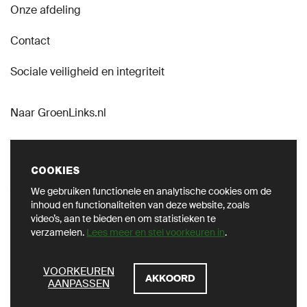
Onze afdeling
Contact
Sociale veiligheid en integriteit
Naar GroenLinks.nl
COOKIES
We gebruiken functionele en analytische cookies om de
VOLG ONS OP SOCIAL
inhoud en functionaliteiten van deze website, zoals
video’s, aan te bieden en om statistieken te
verzamelen.
Lees meer en stel voorkeuren in
.
ZOEKEN
VOORKEUREN
AKKOORD
AANPASSEN
Privacy