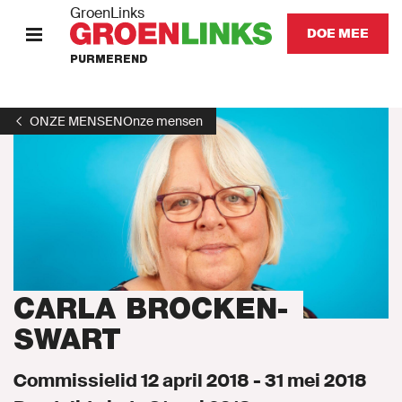
GroenLinks
DOE MEE
PURMEREND
HOME
ONZE MENSEN
Onze mensen
STANDPUNTEN
KOM IN ACTIE
Onze mensen
Onze afdeling
CARLA BROCKEN-
SWART
Nieuws
Commissielid 12 april 2018 - 31 mei 2018
Agenda