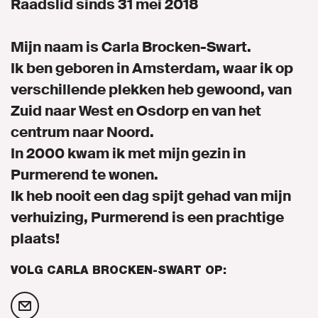
Raadslid sinds 31 mei 2018
Naar GroenLinks.nl
Mijn naam is Carla Brocken-Swart.
Ik ben geboren in Amsterdam, waar ik op
verschillende plekken heb gewoond, van
MIJN GROENLINKS
Zuid naar West en Osdorp en van het
centrum naar Noord.
In 2000 kwam ik met mijn gezin in
Purmerend te wonen.
Ik heb nooit een dag spijt gehad van mijn
verhuizing, Purmerend is een prachtige
plaats!
VOLG CARLA BROCKEN-SWART OP: